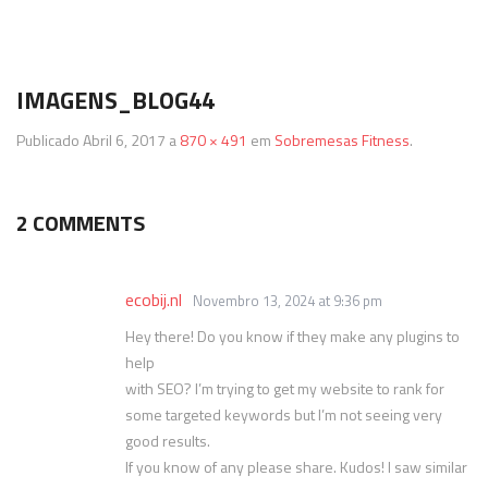
Termos & Condições
SmartShake
Energéticos
Gainers
IMAGENS_BLOG44
Política de Privacidade
Vitargo
Saúde e Bem Estar
Publicado
Abril 6, 2017
a
870 × 491
em
Sobremesas Fitness
.
2 COMMENTS
ecobij.nl
Novembro 13, 2024 at 9:36 pm
Hey there! Do you know if they make any plugins to
help
with SEO? I’m trying to get my website to rank for
some targeted keywords but I’m not seeing very
good results.
If you know of any please share. Kudos! I saw similar