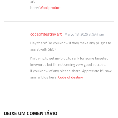
art
here:
Wool product
codeofdestiny.art
Março 13, 2025 at 9:47 pm
Hey there! Do you know if they make any plugins to
assist with SEO?
I’m trying to get my blog to rank for some targeted
keywords but I’m not seeing very good success.
If you know of any please share. Appreciate it! I saw
similar blog here:
Code of destiny
DEIXE UM COMENTÁRIO