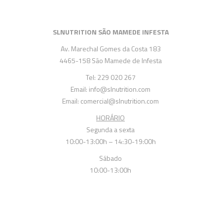
Termos & Condições
SmartShake
Energéticos
Gainers
SLNUTRITION SÃO MAMEDE INFESTA
Política de Privacidade
Vitargo
Saúde e Bem Estar
Av. Marechal Gomes da Costa 183
4465-158 São Mamede de Infesta
Tel: 229 020 267
Email: info@slnutrition.com
Email: comercial@slnutrition.com
HORÁRIO
Segunda a sexta
10:00-13:00h – 14:30-19:00h
Sábado
10:00-13:00h