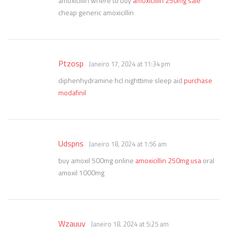
amoxicillin where to buy
amoxicillin 250mg sale
cheap generic amoxicillin
Ptzosp
Janeiro 17, 2024 at 11:34 pm
diphenhydramine hcl nighttime sleep aid
purchase
modafinil
Udspns
Janeiro 18, 2024 at 1:56 am
buy amoxil 500mg online
amoxicillin 250mg usa
oral
amoxil 1000mg
Wzauuy
Janeiro 18, 2024 at 5:25 am