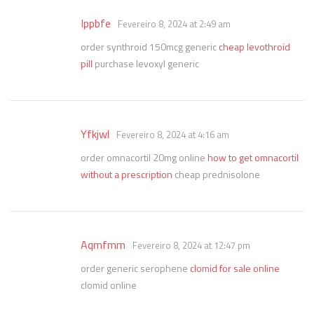
Ippbfe
Fevereiro 8, 2024 at 2:49 am
order synthroid 150mcg generic
cheap levothroid
pill
purchase levoxyl generic
Yfkjwl
Fevereiro 8, 2024 at 4:16 am
order omnacortil 20mg online
how to get omnacortil
without a prescription
cheap prednisolone
Aqmfmm
Fevereiro 8, 2024 at 12:47 pm
order generic serophene
clomid for sale online
clomid online