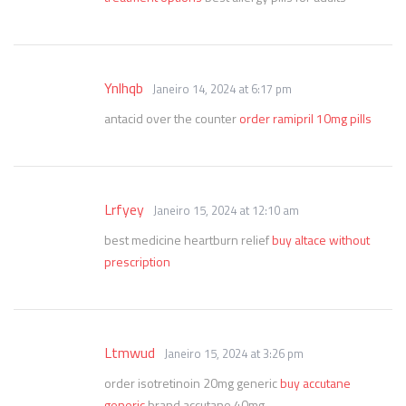
Ynlhqb
Janeiro 14, 2024 at 6:17 pm
antacid over the counter
order ramipril 10mg pills
Lrfyey
Janeiro 15, 2024 at 12:10 am
best medicine heartburn relief
buy altace without
prescription
Ltmwud
Janeiro 15, 2024 at 3:26 pm
order isotretinoin 20mg generic
buy accutane
generic
brand accutane 40mg