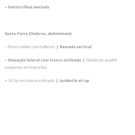
– Panturrilhas sentado
Sexta-Feira (Ombros, abdominais)
– Press militar com halteres
| Remada vertical
– Elevação lateral com tronco inclinado |
Flexão do quadril
suspenso em barra fixa
–
Sit Up em banco inclinado
| Jackknife sit up