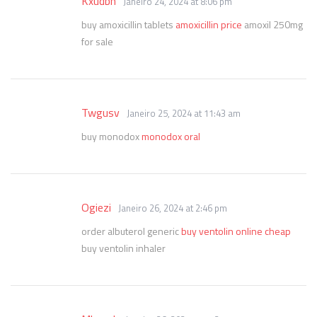
Kxudbn
Janeiro 24, 2024 at 8:06 pm
buy amoxicillin tablets
amoxicillin price
amoxil 250mg
for sale
Twgusv
Janeiro 25, 2024 at 11:43 am
buy monodox
monodox oral
Ogiezi
Janeiro 26, 2024 at 2:46 pm
order albuterol generic
buy ventolin online cheap
buy ventolin inhaler