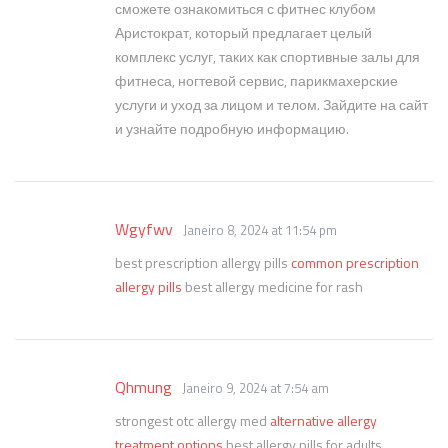
сможете ознакомиться с фитнес клубом
Аристократ, который предлагает целый
комплекс услуг, таких как спортивные залы для
фитнеса, ногтевой сервис, парикмахерские
услуги и уход за лицом и телом. Зайдите на сайт
и узнайте подробную информацию.
Wgyfwv
Janeiro 8, 2024 at 11:54 pm
best prescription allergy pills
common prescription
allergy pills
best allergy medicine for rash
Qhmung
Janeiro 9, 2024 at 7:54 am
strongest otc allergy med
alternative allergy
treatment options
best allergy pills for adults