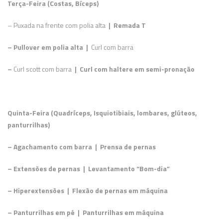
Terça-Feira (Costas, Bíceps)
– Puxada na frente com polia alta
| Remada T
– Pullover em polia alta |
Curl com barra
–
Curl scott com barra
| Curl com haltere em semi-pronação
Quinta-Feira (Quadríceps, Isquiotibiais, lombares, glúteos,
panturrilhas)
– Agachamento com barra | Prensa de pernas
– Extensões de pernas | Levantamento “Bom-dia”
– Hiperextensões | Flexão de pernas em máquina
– Panturrilhas em pé | Panturrilhas em máquina