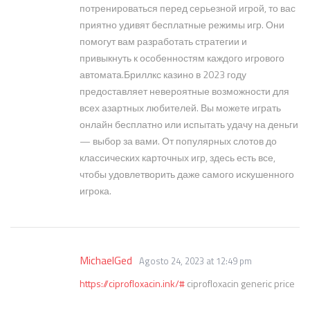
потренироваться перед серьезной игрой, то вас
приятно удивят бесплатные режимы игр. Они
помогут вам разработать стратегии и
привыкнуть к особенностям каждого игрового
автомата.Бриллкс казино в 2023 году
предоставляет невероятные возможности для
всех азартных любителей. Вы можете играть
онлайн бесплатно или испытать удачу на деньги
— выбор за вами. От популярных слотов до
классических карточных игр, здесь есть все,
чтобы удовлетворить даже самого искушенного
игрока.
MichaelGed
Agosto 24, 2023 at 12:49 pm
https://ciprofloxacin.ink/#
ciprofloxacin generic price