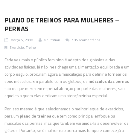
PLANO DE TREINOS PARA MULHERES –
PERNAS
Março 5, 2018
slnutrition
4853comentários
Exercício
,
Treino
Cada vez mais o público feminino é adepto dos ginásios e das
atividades físicas. Já não lhes chega uma alimentação equilibrada e um
corpo esguio, procuram agora a musculação para definir e tornear os
seus músculos. Em paralelo com os glúteos, os
músculos das pernas
são os que merecem especial atenção por parte das mulheres, são
aqueles a quem elas dedicam uma atençãozinha especial.
Por isso mesmo é que selecionamos o melhor leque de exercícios,
para um
plano de treinos
que tem como principal enfoque os
músculos das pernas, mas que também vai ajudá-la a desenvolver os
glúteos. Portanto, se é mulher não perca mais tempo e comece já a