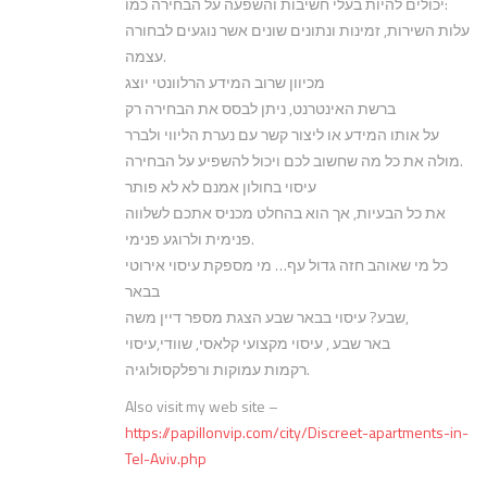
יכולים להיות בעלי חשיבות והשפעה על הבחירה כמו:
עלות השירות, זמינות ונתונים שונים אשר נוגעים לבחורה
עצמה.
מכיוון שרוב המידע הרלוונטי יוצג
ברשת האינטרנט, ניתן לבסס את הבחירה רק
על אותו המידע או ליצור קשר עם נערת הליווי ולברר
מולה את כל מה שחשוב לכם ויכול להשפיע על הבחירה.
עיסוי בחולון אמנם לא לא פותר
את כל הבעיות, אך הוא בהחלט מכניס אתכם לשלווה
פנימית ולרוגע פנימי.
כל מי שאוהב חזה גדול עף… מי מספקת עיסוי אירוטי
בבאר
שבע? עיסוי בבאר שבע הצגת מספר דיין משה,
באר שבע , עיסוי מקצועי קלאסי, שוודי,עיסוי
רקמות עמוקות ורפלקסולוגיה.
Also visit my web site –
https://papillonvip.com/city/Discreet-apartments-in-
Tel-Aviv.php