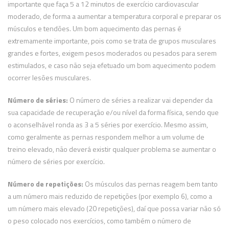
importante que faça 5 a 12 minutos de exercício cardiovascular
moderado, de forma a aumentar a temperatura corporal e preparar os
músculos e tendões. Um bom aquecimento das pernas é
extremamente importante, pois como se trata de grupos musculares
grandes e fortes, exigem pesos moderados ou pesados para serem
estimulados, e caso não seja efetuado um bom aquecimento podem
ocorrer lesões musculares.
Número de séries:
O número de séries a realizar vai depender da
sua capacidade de recuperação e/ou nível da forma física, sendo que
o aconselhável ronda as 3 a 5 séries por exercício. Mesmo assim,
como geralmente as pernas respondem melhor a um volume de
treino elevado, não deverá existir qualquer problema se aumentar o
número de séries por exercício.
Número de repetições:
Os músculos das pernas reagem bem tanto
a um número mais reduzido de repetições (por exemplo 6), como a
um número mais elevado (20 repetições), daí que possa variar não só
o peso colocado nos exercícios, como também o número de