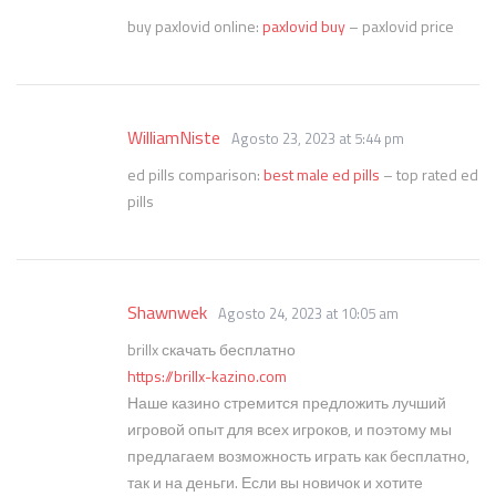
buy paxlovid online:
paxlovid buy
– paxlovid price
WilliamNiste
Agosto 23, 2023 at 5:44 pm
ed pills comparison:
best male ed pills
– top rated ed
pills
Shawnwek
Agosto 24, 2023 at 10:05 am
brillx скачать бесплатно
https://brillx-kazino.com
Наше казино стремится предложить лучший
игровой опыт для всех игроков, и поэтому мы
предлагаем возможность играть как бесплатно,
так и на деньги. Если вы новичок и хотите