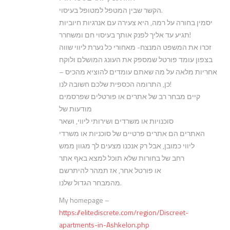
הקשר שבין המטפל למטופל בעיסוי.
יסמין בחורה על רמה, היא צעירה עם אנרגיות חיוביות
תגיע עד אליך לפנק אותך בעיסוי חם ומשחרר!
זכרו את המשפט המנצח- מאחורי כל נערת ליווי שווה
בצפון עומד פורטל שמספק את העונג המושלם ולוקח
אחריות מלאה על מה שאתם עומדים להוציא מהכיס –
כן, התרומה הכספית שלכם חשובה לנו!
קיים מבחר רב של אתרים או פורטלים שפרסמים
מודעות של
סוכנויות או משרדים ושירותי ליווי, ושאר
האתרים הם אתרים פרטיים של סוכניות או משרדי
ליווי כמובן, אבל רק אנכנו מצעים לך מגוון ממש
רחב של בחורות שלא תוכל למצא באף אתר
או פורטל אחר, אז תמהר להיתרשם
מהמבחר הגדול שלנו.
My homepage –
https://elitediscrete.com/region/Discreet-
apartments-in-Ashkelon.php