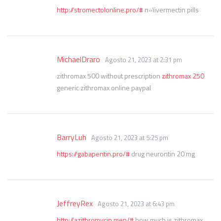
http://stromectolonline.pro/#
п»їivermectin pills
MichaelDraro
Agosto 21, 2023 at 2:31 pm
zithromax 500 without prescription
zithromax 250
generic zithromax online paypal
BarryLuh
Agosto 21, 2023 at 5:25 pm
https://gabapentin.pro/#
drug neurontin 20 mg
JeffreyRex
Agosto 21, 2023 at 6:43 pm
http://azithromycin.men/#
how much is zithromax