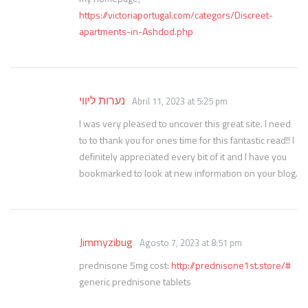
https://victoriaportugal.com/categors/Discreet-
apartments-in-Ashdod.php
נערות ליווי
Abril 11, 2023 at 5:25 pm
I was very pleased to uncover this great site. I need
to to thank you for ones time for this fantastic read!! I
definitely appreciated every bit of it and I have you
bookmarked to look at new information on your blog.
Jimmyzibug
Agosto 7, 2023 at 8:51 pm
prednisone 5mg cost:
http://prednisone1st.store/#
generic prednisone tablets