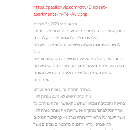
https://papillonvip.com/city/Discreet-
apartments-in-Tel-Aviv.php
Março 27, 2023 at 5:14 pm
כיום, המצב שונה לגמרי ומי שמעוניין ליהנות משירותיהן
של נערות ליווי לדוגמא, צריך רק להיכנס
לרשת האינטרנט ולגלות שיש נערות ליווי אשר פועלות
בכל
רחבי הארץ וכל שמוטל עליו עכשיו, זה פשוט לבחור את
נערת הליווי המתאימה מתוך ההיצע – בהתבסס על מה
שהיא מספרת על עצמה ולעיתים גם על תמונות
אמיתיות.
בשורה התחתונה, בזכות האינטרנט,
ניתן לגלות שיש לא מעט נערות ליווי
בחיפה והסביבה ומכיוון שהיצע האפשרויות הינו רחב, כל
אחד יוכל לבחור מתוך האפשרויות את אותה נערת ליווי
אשר תענה על מלוא דרישותיו וצרכיו – כך שלצד המיקום
הגיאוגרפי, כדאי להכניס פרמטרים נוספים אשר