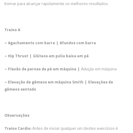
treinar para alcançar rapidamente os melhores resultados.
Treino A
– Agachamento com barra | Afundos com barra
– Hip Thrust | Glúteos em polia baixa em pé
– Flexão de pernas de pé em máquina |
Adução em máquina
– Elevação de gémeos em máquina Smith | Elevações de
gémeos sentado
Observações
Treino Cardio:
Antes de iniciar qualquer um destes exercícios é