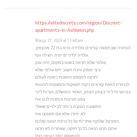
https://elitediscrete.com/region/Discreet-
apartments-in-Ashkelon.php
Março 27, 2023 at 11:40 pm
לבחורה שבתמונה קוראים גולדדה והיא בת 22 מהצפון,
גולדה ילדה יפייפיה ויש לה גוף
עולמי שלא תראה בשום במקום, חזה ענק,
ציצי מפנק והכח חשוב יחס עולמי שלא
תרצה לפספס הזמנות כזאות לעולם!
לבחורה הזאת קוראים ניקה! תשוקות והגשמות לוהטות
עם נערות ליווי בצפון הצפון, האזור המושלם, נערות ליווי
צפון מגיעות ונותנות לכם את
התשובה הטובה ביותר לבילויים שאולי
לא יחזרו אלא אם תאמצו את
הפורטל שלוקח אחריות על כל טיפת הנאה שלכם.
אתם תחוו הנאה כל כך חזקה, שאחריה לא תרצו
להתעסק יותר בעיסוי רגיל.