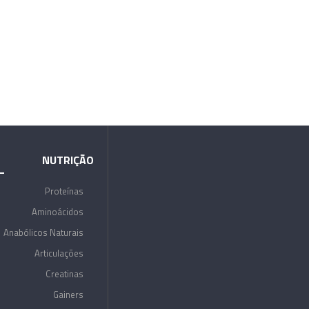
NUTRIÇÃO
Proteínas
Aminoácidos
Anabólicos Naturais
Articulações
Creatinas
Gainers