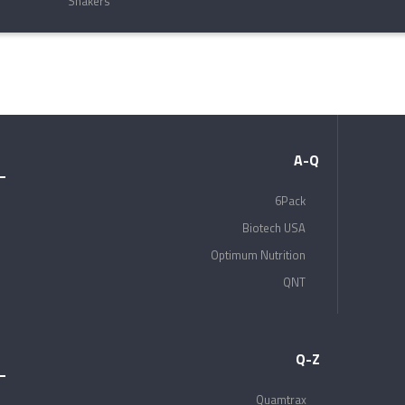
Shakers
A-Q
6Pack
Biotech USA
Optimum Nutrition
QNT
Q-Z
Quamtrax