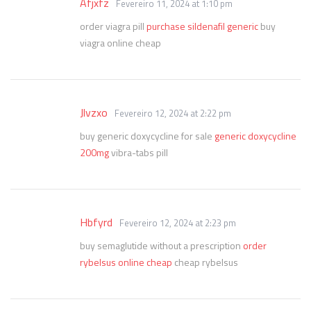
Afjxfz
Fevereiro 11, 2024 at 1:10 pm
order viagra pill
purchase sildenafil generic
buy
viagra online cheap
Jlvzxo
Fevereiro 12, 2024 at 2:22 pm
buy generic doxycycline for sale
generic doxycycline
200mg
vibra-tabs pill
Hbfyrd
Fevereiro 12, 2024 at 2:23 pm
buy semaglutide without a prescription
order
rybelsus online cheap
cheap rybelsus