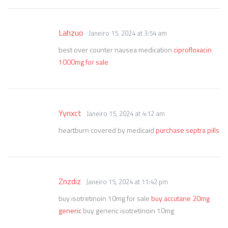
Lahzuo
Janeiro 15, 2024 at 3:54 am
best over counter nausea medication
ciprofloxacin
1000mg for sale
Yynxct
Janeiro 15, 2024 at 4:12 am
heartburn covered by medicaid
purchase septra pills
Znzdiz
Janeiro 15, 2024 at 11:42 pm
buy isotretinoin 10mg for sale
buy accutane 20mg
generic
buy generic isotretinoin 10mg