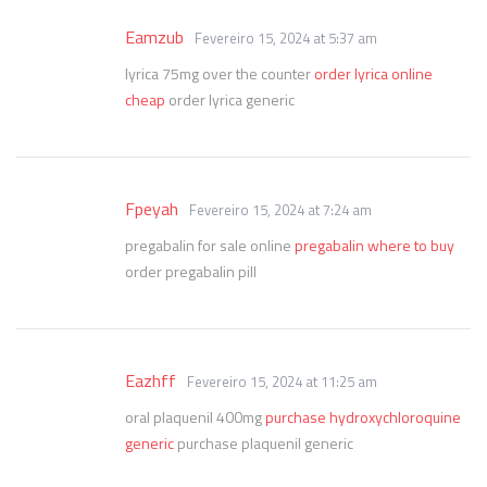
Eamzub
Fevereiro 15, 2024 at 5:37 am
lyrica 75mg over the counter
order lyrica online
cheap
order lyrica generic
Fpeyah
Fevereiro 15, 2024 at 7:24 am
pregabalin for sale online
pregabalin where to buy
order pregabalin pill
Eazhff
Fevereiro 15, 2024 at 11:25 am
oral plaquenil 400mg
purchase hydroxychloroquine
generic
purchase plaquenil generic