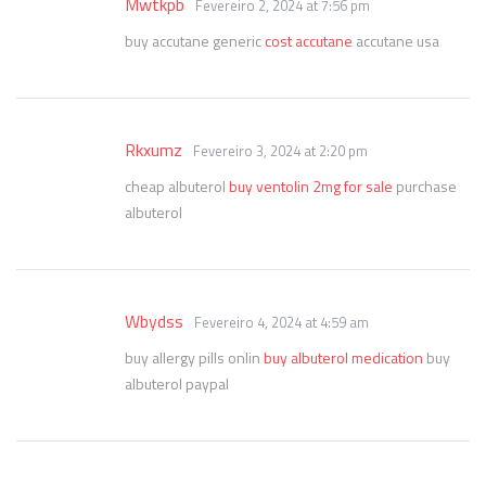
Mwtkpb
Fevereiro 2, 2024 at 7:56 pm
buy accutane generic
cost accutane
accutane usa
Rkxumz
Fevereiro 3, 2024 at 2:20 pm
cheap albuterol
buy ventolin 2mg for sale
purchase
albuterol
Wbydss
Fevereiro 4, 2024 at 4:59 am
buy allergy pills onlin
buy albuterol medication
buy
albuterol paypal