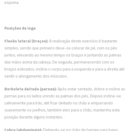
espuma.
Posições de Ioga
Flexão lateral (braços):
A realização deste exercício é bastante
simples, sendo que primeiro deve-se colocar de pé, com os pés
juntos, elevando ao mesmo tempo os braços e juntando as palmas
das mãos acima da cabeça. De seguida, permanecendo com os
braços esticados, incline o corpo para a esquerda e para a direita até
sentir o alongamento dos músculos.
Borboleta deitada (pernas):
Após estar sentado, dobre e incline as
pernas para os lados unindo as palmas dos pés. Depois incline-se
calmamente para trás, até ficar deitado no chão e empurrando
suavemente os joelhos, também eles para o chão, mantenha esta
posição durante alguns instantes.
Cobra (abdominais):
Deitando-se no chão de barriga para baixo,