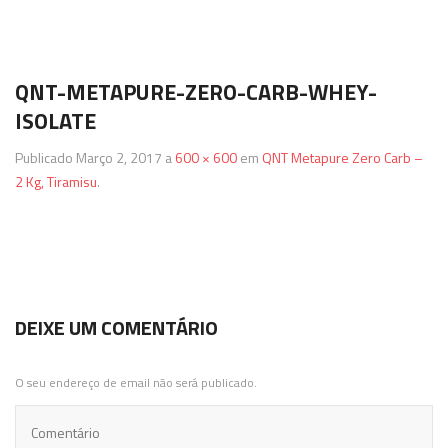
Termos & Condições
SmartShake
Energéticos
Gainers
QNT-METAPURE-ZERO-CARB-WHEY-
Política de Privacidade
Vitargo
Saúde e Bem Estar
ISOLATE
Publicado
Março 2, 2017
a
600 × 600
em
QNT Metapure Zero Carb –
2 Kg, Tiramisu
.
DEIXE UM COMENTÁRIO
O seu endereço de email não será publicado.