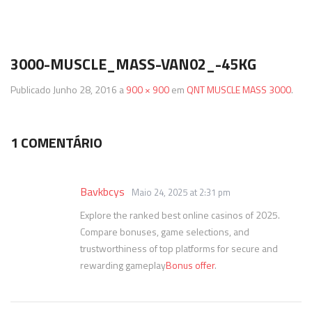
Termos & Condições
SmartShake
Energéticos
Gainers
3000-MUSCLE_MASS-VAN02_-45KG
Política de Privacidade
Vitargo
Saúde e Bem Estar
Publicado
Junho 28, 2016
a
900 × 900
em
QNT MUSCLE MASS 3000
.
1 COMENTÁRIO
Bavkbcys
Maio 24, 2025 at 2:31 pm
Explore the ranked best online casinos of 2025.
Compare bonuses, game selections, and
trustworthiness of top platforms for secure and
rewarding gameplay
Bonus offer
.