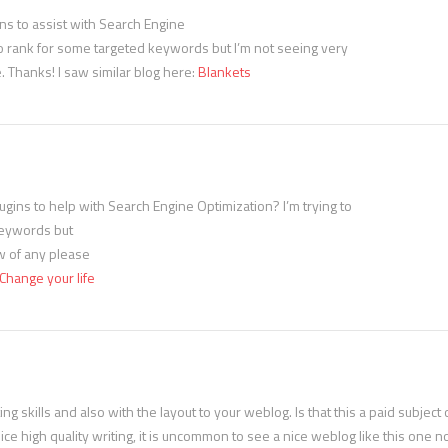
s to assist with Search Engine
to rank for some targeted keywords but I’m not seeing very
. Thanks! I saw similar blog here:
Blankets
gins to help with Search Engine Optimization? I’m trying to
keywords but
ow of any please
Change your life
ng skills and also with the layout to your weblog. Is that this a paid subject 
ice high quality writing, it is uncommon to see a nice weblog like this one 