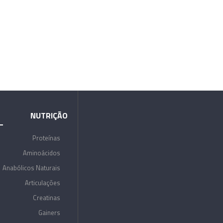
NUTRIÇÃO
Proteínas
Aminoácidos
Anabólicos Naturais
Articulações
Creatinas
Gainers