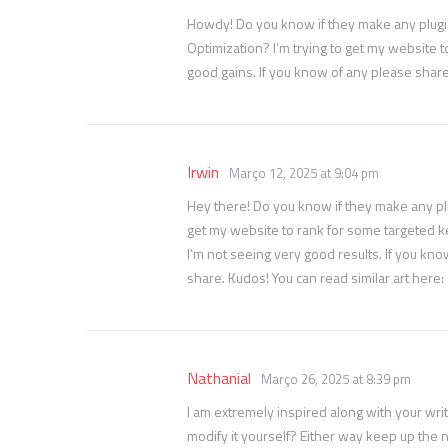
Howdy! Do you know if they make any plugin
Optimization? I’m trying to get my website 
good gains. If you know of any please share
Irwin
Março 12, 2025 at 9:04 pm
Hey there! Do you know if they make any plu
get my website to rank for some targeted 
I’m not seeing very good results. If you kn
share. Kudos! You can read similar art here:
Nathanial
Março 26, 2025 at 8:39 pm
I am extremely inspired along with your writi
modify it yourself? Either way keep up the n