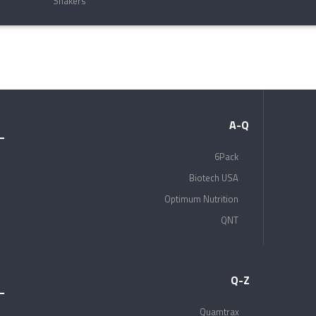
Shakers
A-Q
6Pack
Biotech USA
Optimum Nutrition
QNT
Q-Z
Quamtrax