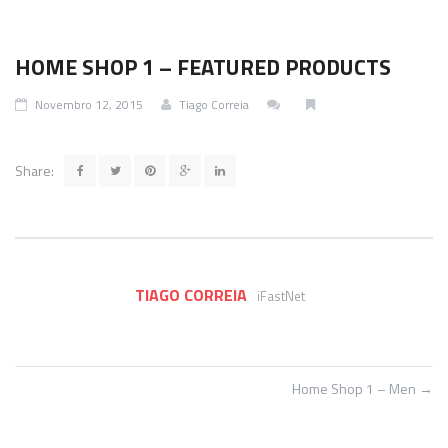
Termos & Condições
SmartShake
Energéticos
Gainers
HOME SHOP 1 – FEATURED PRODUCTS
Política de Privacidade
Vitargo
Saúde e Bem Estar
Novembro 12, 2015
Tiago Correia
Share:
TIAGO CORREIA
iFastNet
Home Shop 1 – Men
→