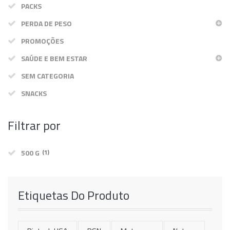
PACKS
Termos & Condições
SmartShake
Energéticos
PERDA DE PESO
Gainers
PROMOÇÕES
Política de Privacidade
Vitargo
Saúde e Bem Estar
SAÚDE E BEM ESTAR
SEM CATEGORIA
SNACKS
Filtrar por
500 G
(1)
Etiquetas Do Produto