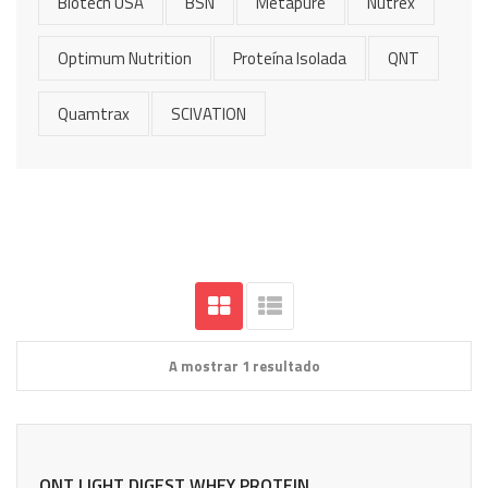
Biotech USA
BSN
Metapure
Nutrex
Optimum Nutrition
Proteína Isolada
QNT
Quamtrax
SCIVATION
A mostrar 1 resultado
QNT LIGHT DIGEST WHEY PROTEIN