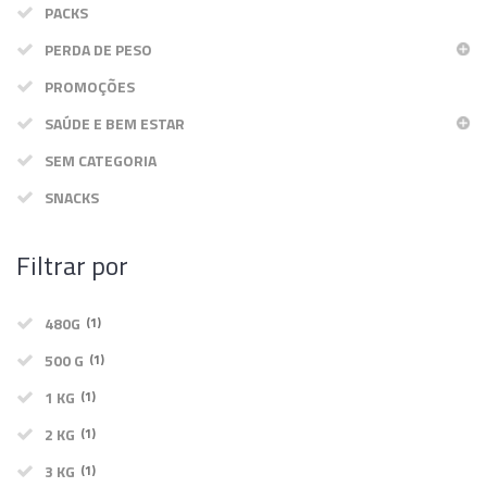
PACKS
Termos & Condições
SmartShake
Energéticos
PERDA DE PESO
Gainers
PROMOÇÕES
Política de Privacidade
Vitargo
Saúde e Bem Estar
SAÚDE E BEM ESTAR
SEM CATEGORIA
SNACKS
Filtrar por
480G
(1)
500 G
(1)
1 KG
(1)
2 KG
(1)
3 KG
(1)