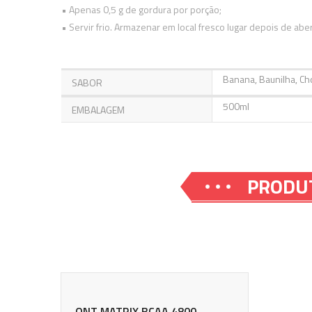
• Apenas 0,5 g de gordura por porção;
• Servir frio. Armazenar em local fresco lugar depois de abe
Banana, Baunilha, Ch
SABOR
500ml
EMBALAGEM
PRODU
QNT MATRIX BCAA 4800