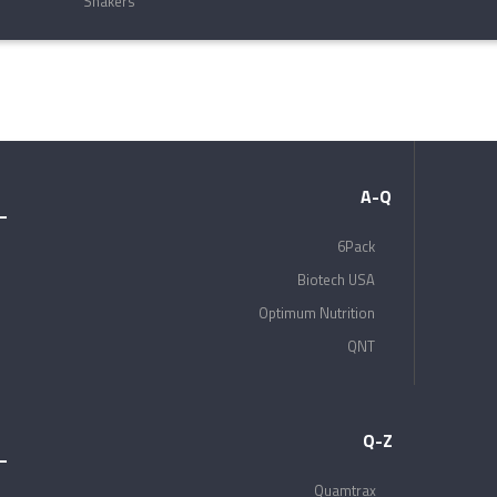
Shakers
A-Q
6Pack
Biotech USA
Optimum Nutrition
QNT
Q-Z
Quamtrax