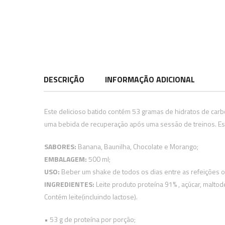
DESCRIÇÃO
INFORMAÇÃO ADICIONAL
Este delicioso batido contém 53 gramas de hidratos de car
uma bebida de recuperação após uma sessão de treinos. Est
SABORES:
Banana, Baunilha, Chocolate e Morango;
EMBALAGEM:
500 ml;
USO:
Beber um shake de todos os dias entre as refeições o
INGREDIENTES:
Leite produto proteína 91% , açúcar, maltod
Contém leite(incluindo lactose).
• 53 g de proteína por porção;