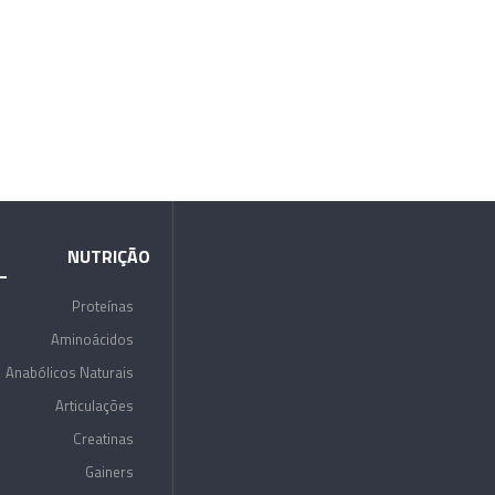
NUTRIÇÃO
Proteínas
Aminoácidos
Anabólicos Naturais
Articulações
Creatinas
Gainers