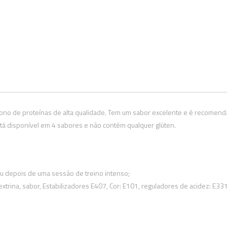
bono de proteínas de alta qualidade. Tem um sabor excelente e é recome
á disponível em 4 sabores e não contém qualquer glúten.
u depois de uma sessão de treino intenso;
extrina, sabor, Estabilizadores E407, Cor: E101, reguladores de acidez: E33