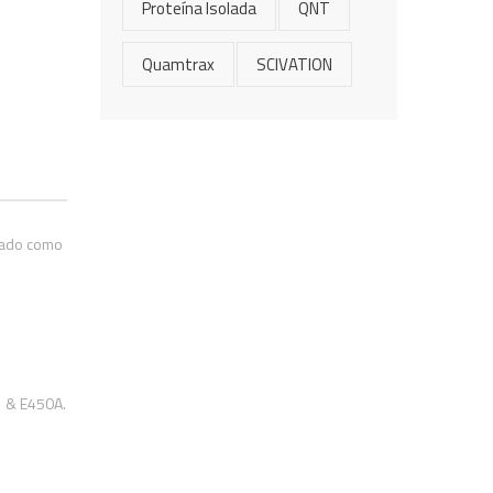
Proteína Isolada
QNT
Quamtrax
SCIVATION
ndado como
1 & E450A.